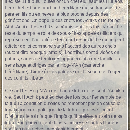
Il existe 11 tribus. Toutes ont un chef élu, sauf les Huriens.
Leur chef est une fonction héréditaire qui se transmet de
père en fils ou en neveu le plus proche depuis des
générations. On appelle ces chefs les Achiks et le roi est
Atah-Achik . Les Achiks se réunissent trois fois par an. Le
reste du temps le roi a des sous-fifres appelés officiers qui
représentent l’autorité de leur chef respectif. Le roi ne peut
édicter de loi commune sans l’accord des autres chefs
(autant dire presque jamais). Les tribus sont divisées en
patries, sortes de territoires appartenant à une famille au
sens large et dirigés par le Hog-N’An (patriarche
héréditaire). Bien-sûr ces patries sont la source et l’objectif
des conflits tribaux.
Ce sont les Hog-N’An de chaque tribu qui élisent l’Achik à
vie. Seul l’Achik peut édicter des lois pour l’ensemble de
la tribu à condition qu’elles ne remettent pas en cause le
fonctionnement politique de la tribu. Il prélève l’impôt.
D’ailleurs le roi n’a que l’impôt qu’il prélève au sein de sa
tribu. Son pouvoir tient dans sa richesse car les Huriens
sont les plus riches incontestablement.