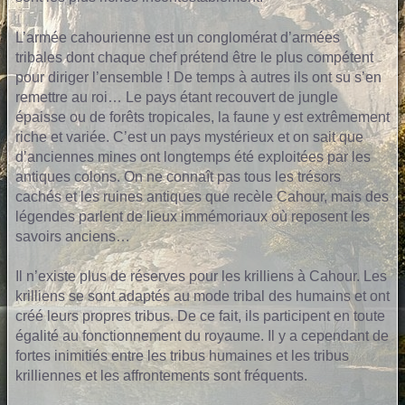
L’armée cahourienne est un conglomérat d’armées
tribales dont chaque chef prétend être le plus compétent
pour diriger l’ensemble ! De temps à autres ils ont su s’en
remettre au roi… Le pays étant recouvert de jungle
épaisse ou de forêts tropicales, la faune y est extrêmement
riche et variée. C’est un pays mystérieux et on sait que
d’anciennes mines ont longtemps été exploitées par les
antiques colons. On ne connaît pas tous les trésors
cachés et les ruines antiques que recèle Cahour, mais des
légendes parlent de lieux immémoriaux où reposent les
savoirs anciens…
Il n’existe plus de réserves pour les krilliens à Cahour. Les
krilliens se sont adaptés au mode tribal des humains et ont
créé leurs propres tribus. De ce fait, ils participent en toute
égalité au fonctionnement du royaume. Il y a cependant de
fortes inimitiés entre les tribus humaines et les tribus
krilliennes et les affrontements sont fréquents.