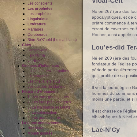
Vloar-Ceft
Les conscients
Les prophètes
Né en 267 (ère des foud
Les prophéties
apocalyptiques, et de c
Linguistique
prêtre commence à tenir
Littérature
errant de cavernes en h
Mariages
Rocher, ainsi appelé car
Ourobouros
Sinn-Se'K'aeld (Le mal blanc)
Cités
Lou’es-did Te
Derach-Ach
Far-T'Ulha
Né en 269 (ère des foud
Lin-Bek
fondateur de l’église p
Groupes d'influences
période particulièremen
La Guilde des télépathes
qu’il profite de sa posi
Le Morganat
Les chevaliers d'Eù
Les guildes de Llarkno
Il voit la jeune église 
Histoire d'Annouvèn
hommes du communs ne s
1- Les éons géologiques
moins une partie, et si
2- Les ères préhistoriques
3- La naissance des états
Il est chassé de l’égli
4- La colonisation
bibliothèques à Nihel e
5- Les grandes ères
La faune annouvéenne
Lac-N’Cy
Bestiaire
Monstruosités