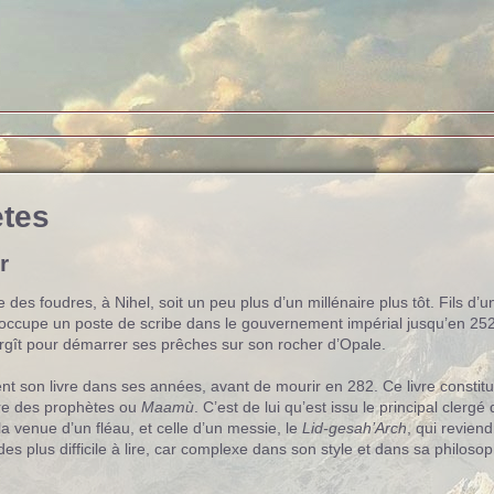
ètes
r
es foudres, à Nihel, soit un peu plus d’un millénaire plus tôt. Fils d’un l
cupe un poste de scribe dans le gouvernement impérial jusqu’en 252, i
rgît pour démarrer ses prêches sur son rocher d’Opale.
ent son livre dans ses années, avant de mourir en 282. Ce livre constit
vre des prophètes ou
Maamù
. C’est de lui qu’est issu le principal clergé 
la venue d’un fléau, et celle d’un messie, le
Lid-gesah’Arch
, qui reviend
n des plus difficile à lire, car complexe dans son style et dans sa philosop