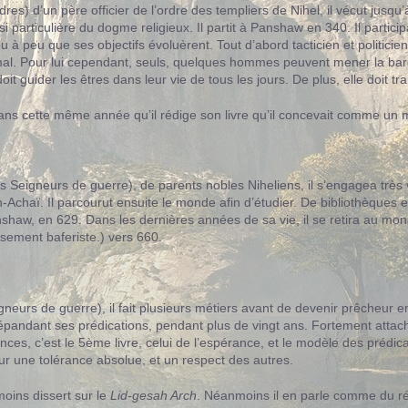
res) d’un père officier de l’ordre des templiers de Nihel, il vécut jusqu
on si particulière du dogme religieux. Il partit à Panshaw en 340. Il par
u à peu que ses objectifs évoluèrent. Tout d’abord tacticien et politicie
al. Pour lui cependant, seuls, quelques hommes peuvent mener la bar
 doit guider les êtres dans leur vie de tous les jours. De plus, elle doi
dans cette même année qu’il rédige son livre qu’il concevait comme un 
s Seigneurs de guerre), de parents nobles Niheliens, il s’engagea très vi
Achaï. Il parcourut ensuite le monde afin d’étudier. De bibliothèques en 
shaw, en 629. Dans les dernières années de sa vie, il se retira au monas
sement baferiste.) vers 660.
neurs de guerre), il fait plusieurs métiers avant de devenir prêcheur e
épandant ses prédications, pendant plus de vingt ans. Fortement attaché
nces, c’est le 5ème livre, celui de l’espérance, et le modèle des prédi
ur une tolérance absolue, et un respect des autres.
moins dissert sur le
Lid-gesah Arch
. Néanmoins il en parle comme du ré