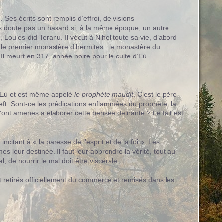
es écrits sont remplis d’effroi, de visions
ans doute pas un hasard si, à la même époque, un autre
 Lou’es-did Teranu. Il vécut à Nihel toute sa vie, d’abord
e) le premier monastère d’hermites : le monastère du
 Il meurt en 317, année noire pour le culte d’Eù.
 d’Eù et est même appelé
le prophète maudit
. C’est le père
Ceft. Sont-ce les prédications enflammées du prophète, la
’ont amenés à élaborer cette pensée délirante ? Le fait est
citant à « la paresse de l’esprit et de la foi ». Les
eur destinée. Il faut leur apprendre la vérité, tout au
l, de nourrir le mal doit être viscérale…
et retirés officiellement du commerce et remisés dans les