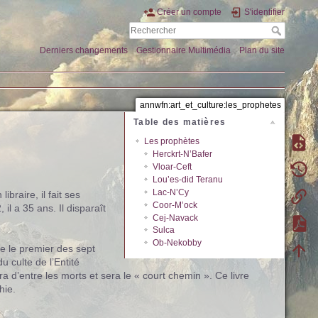
Créer un compte
S'identifier
Derniers changements
Gestionnaire Multimédia
Plan du site
annwfn:art_et_culture:les_prophetes
Table des matières
Les prophètes
Herckrt-N’Bafer
Vloar-Ceft
Lou’es-did Teranu
Lac-N’Cy
ibraire, il fait ses
Coor-M’ock
l a 35 ans. Il disparaît
Cej-Navack
Sulca
Ob-Nekobby
ue le premier des sept
du culte de l’Entité
ra d’entre les morts et sera le « court chemin ». Ce livre
hie.