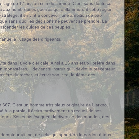
’à l’âge de 17 ans au sein de l’armée. C’est sans doute ce
ticipa aux nombreuses guerres qui enflammèrent cette région
n-stratège, il en vint à concevoir une ambition de paix
que sans quoi les décisions ne peuvent se prendre. La
t transcender les guides de ces peuples…
manuel à l’usage des dirigeants.
te dans la voie cléricale. Ainsi à 16 ans était-il prêtre dans
monastères, il devient si instruit qu’il devint le précepteur
tère du rocher, et écrivit son livre, le 4ème des
n 667. C’est un homme très pieux originaire de Llarkno. Il
 à la parole, il écrira tardivement un recueil de ses
cateurs. Ses écrits évoquent la diversité des mondes, des
dempteur ultime, de celui qui apportera le pardon à tous