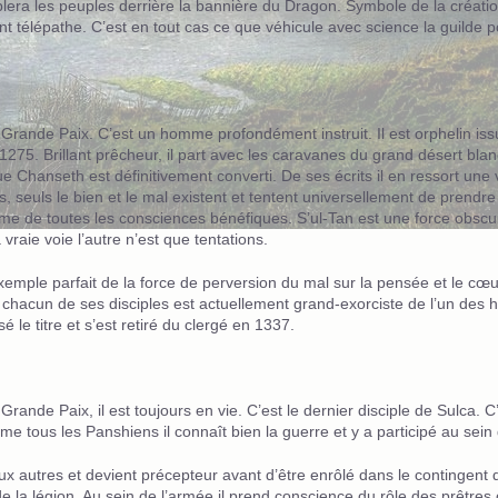
era les peuples derrière la bannière du Dragon. Symbole de la création,
t télépathe. C’est en tout cas ce que véhicule avec science la guilde p
rande Paix. C’est un homme profondément instruit. Il est orphelin issu 
275. Brillant prêcheur, il part avec les caravanes du grand désert bla
 Chanseth est définitivement converti. De ses écrits il en ressort une v
 seuls le bien et le mal existent et tentent universellement de prendre 
mme de toutes les consciences bénéfiques. S’ul-Tan est une force obsc
 vraie voie l’autre n’est que tentations.
exemple parfait de la force de perversion du mal sur la pensée et le cœ
 chacun de ses disciples est actuellement grand-exorciste de l’un des
é le titre et s’est retiré du clergé en 1337.
rande Paix, il est toujours en vie. C’est le dernier disciple de Sulca
tous les Panshiens il connaît bien la guerre et y a participé au sein 
 aux autres et devient précepteur avant d’être enrôlé dans le contingen
de la légion. Au sein de l’armée il prend conscience du rôle des prêtre