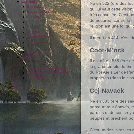
Les huit
Né en 322 (ère des foud
Bel-Buk
qui lui vaut cette visi
Blasons d'Annwfn
très convoitée. C’est pe
Cahour
démesurée, contre le m
Chanseth
religion est une foi qui
Darsh
Kotzash
Lieux connus
Il meurt en 414, c’est 
Llarkno
Nihel
Coor-M’ock
Panshaw
Économie
Il est né en 588 (ère de
Communications
le grand temple de Sinn-
Gastronomie annouvéenne
du Roi Aeris 1er de Pan
La guilde des caravaniers
prophètes (dans le clas
Na-M'Arabu
book
Cej-Navack
Né en 633 (ère des seig
parcourt tout Annwfn, r
paroles et de ses croya
peuples et prêchent po
C’est un des livres les 