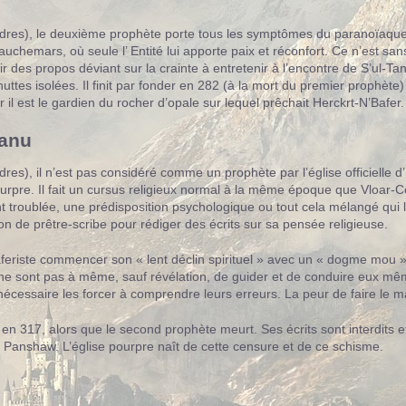
res), le deuxième prophète porte tous les symptômes du paranoïaque. S
auchemars, où seule l’ Entité lui apporte paix et réconfort. Ce n’est s
 des propos déviant sur la crainte à entretenir à l’encontre de S’ul-Tan,
uttes isolées. Il finit par fonder en 282 (à la mort du premier prophèt
 il est le gardien du rocher d’opale sur lequel prêchait Herckrt-N’Bafer.
ranu
res), il n’est pas considéré comme un prophète par l’église officielle
ourpre. Il fait un cursus religieux normal à la même époque que Vloar-
t troublée, une prédisposition psychologique ou tout cela mélangé qui l
tion de prêtre-scribe pour rédiger des écrits sur sa pensée religieuse.
Baferiste commencer son « lent déclin spirituel » avec un « dogme mou » in
ont pas à même, sauf révélation, de guider et de conduire eux mêmes l
 nécessaire les forcer à comprendre leurs erreurs. La peur de faire le ma
se en 317, alors que le second prophète meurt. Ses écrits sont interdits 
t Panshaw. L’église pourpre naît de cette censure et de ce schisme.