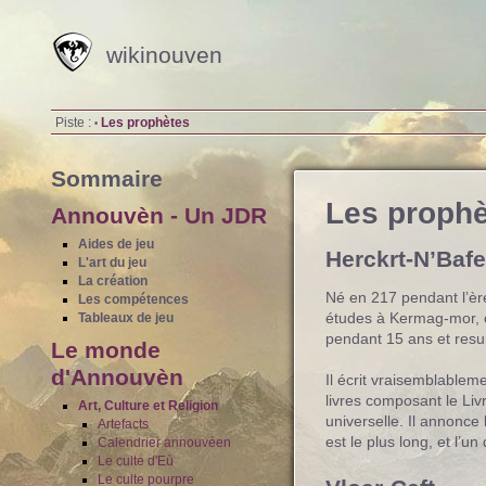
wikinouven
Piste :
Les prophètes
•
Sommaire
Les proph
Annouvèn - Un JDR
Aides de jeu
Herckrt-N’Bafe
L'art du jeu
La création
Né en 217 pendant l’ère d
Les compétences
études à Kermag-mor, oc
Tableaux de jeu
pendant 15 ans et resu
Le monde
d'Annouvèn
Il écrit vraisemblablem
livres composant le Li
Art, Culture et Religion
universelle. Il annonce 
Artefacts
est le plus long, et l’u
Calendrier annouvéen
Le culte d'Eù
Le culte pourpre