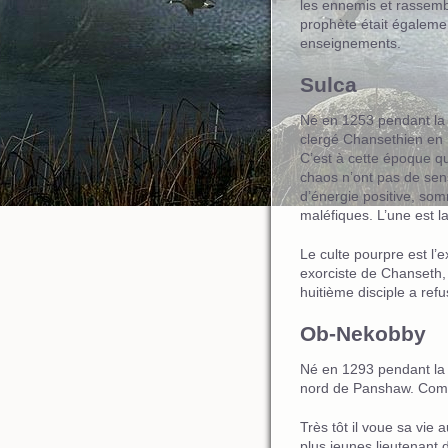
les ennemis et rassembl
prophète était égalemen
enseignements.
Sulca
Né en 1253 pendant la G
clergé Chansethien en 1
C’est à cette époque que
chaos n’ont pas de sens,
d’énergie positive, so
maléfiques. L’une est la
Le culte pourpre est l’
exorciste de Chanseth,
huitième disciple a refus
Ob-Nekobby
Né en 1293 pendant la G
nord de Panshaw. Comme 
Très tôt il voue sa vie
plus jeunes lieutenant 