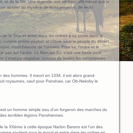
 et de la Vie. Une légende non vérifiée, affirmerait que le
our ajouter au mystère de leurs pouvoirs, de leurs
de la Tour et entre dans les ordres à sa sortie dans le
nc comme prêtre-paysan et côtoie ainsi le peuple du désert.
ision manichéenne de l’univers. Pour lui, l’ordre et le
le pas sur l’autre. Le Bien est Eù, c’est une force pure
ure d’énergie négative, somme de toutes les consciences
ur des hommes. Il meurt en 1334, il est alors grand-
 huit royaumes, sauf pour Panshaw, car Ob-Nekoby le
. C’est un homme simple issu d’un forgeron des marches du
des terribles légions Panshiennes.
t de la XXème à cette époque Narlon Barens est l’un des
s omme soutient pour le moral et entre dans les ordres en