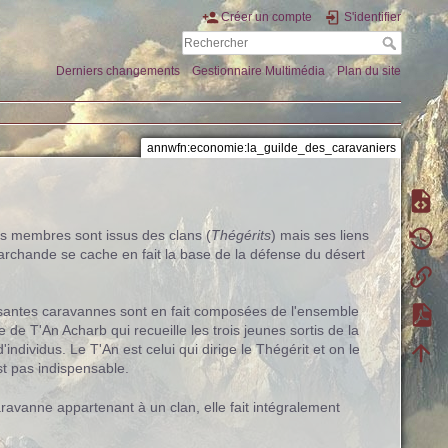
Créer un compte
S'identifier
Derniers changements
Gestionnaire Multimédia
Plan du site
annwfn:economie:la_guilde_des_caravaniers
es membres sont issus des clans (
Thégérits
) mais ses liens
marchande se cache en fait la base de la défense du désert
osantes caravannes sont en fait composées de l'ensemble
e T'An Acharb qui recueille les trois jeunes sortis de la
ndividus. Le T'An est celui qui dirige le Thégérit et on le
t pas indispensable.
aravanne appartenant à un clan, elle fait intégralement