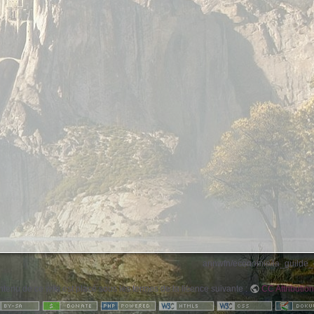
annwfn/economie/la_guilde_d
ntenu de ce wiki est placé sous les termes de la licence suivante :
CC Attribution