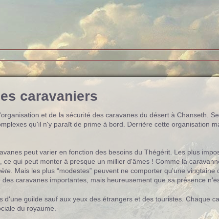
des caravaniers
l'organisation et de la sécurité des caravanes du désert à Chanseth. S
mplexes qu'il n'y paraît de prime à bord. Derrière cette organisation 
avanes peut varier en fonction des besoins du Thégérit. Les plus imp
ce qui peut monter à presque un millier d'âmes ! Comme la caravanne d
hète
. Mais les plus “modestes” peuvent ne comporter qu'une vingtaine d'i
te des caravanes importantes, mais heureusement que sa présence n'es
 pas d'une guilde sauf aux yeux des étrangers et des touristes. Chaque c
sociale du royaume.