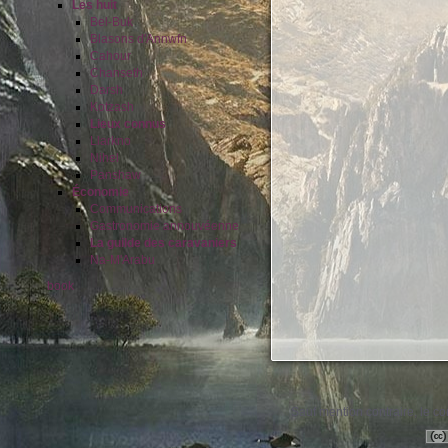
Les huit
Bel-Buk
Blasons d'Annwfn
Cahour
Chanseth
Darsh
Kotzash
Lieux connus
Llarkno
Nihel
Panshaw
Économie
Communications
Gastronomie annouvéenne
La guilde des caravaniers
Na-M'Arabu
book
Sauf mention contraire, le co