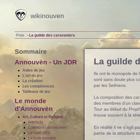
wikinouven
Piste :
La guilde des caravaniers
•
Sommaire
La guilde 
Annouvèn - Un JDR
Aides de jeu
Ils ont le monopole de 
L'art du jeu
sont sans doute plus co
La création
par les Sethiens.
Les compétences
Tableaux de jeu
La composition des car
Le monde
des membres d'un clan, 
d'Annouvèn
Tour au début du
Prop
trouve souvent à la tê
Art, Culture et Religion
Artefacts
En réalité il ne s'agit
Calendrier annouvéen
partie de la structure 
Le culte d'Eù
Le culte pourpre