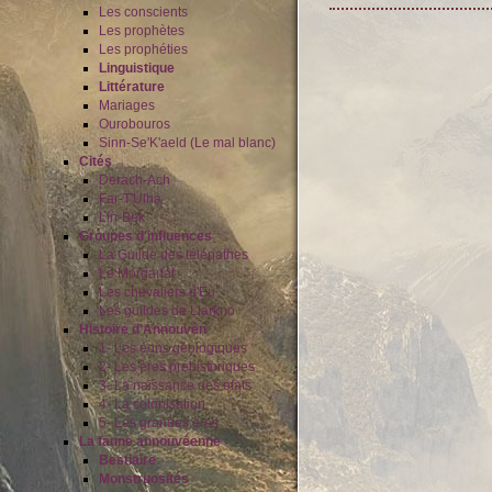
Les conscients
Les prophètes
Les prophéties
Linguistique
Littérature
Mariages
Ourobouros
Sinn-Se'K'aeld (Le mal blanc)
Cités
Derach-Ach
Far-T'Ulha
Lin-Bek
Groupes d'influences
La Guilde des télépathes
Le Morganat
Les chevaliers d'Eù
Les guildes de Llarkno
Histoire d'Annouvèn
1- Les éons géologiques
2- Les ères préhistoriques
3- La naissance des états
4- La colonisation
5- Les grandes ères
La faune annouvéenne
Bestiaire
Monstruosités