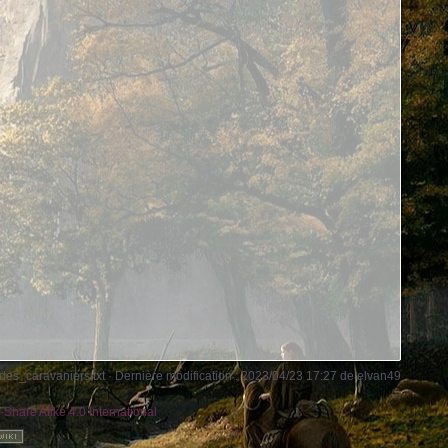
es_caravaniers.txt
· Dernière modification : 2023/04/23 17:27 de
elvan49
-Share Alike 4.0 International