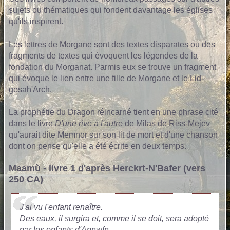
sujets ou thématiques qui fondent davantage les églises
qu'ils inspirent.
Les lettres de Morgane sont des textes disparates ou des
fragments de textes qui évoquent les légendes de la
fondation du Morganat. Parmis eux se trouve un fragment
qui évoque le lien entre une fille de Morgane et le Lid-
gesah'Arch.
La prophétie du Dragon réincarné tient en une phrase cité
dans le livre
D'une rive à l'autre
de Milas de Riss-Mejev
qu'aurait dite Memnor sur son lit de mort et d'une chanson
dont on pense qu'elle a été écrite en deux temps.
Maamù - livre 1 d'après Herckrt-N'Bafer (vers
250 CA)
J'ai vu l'enfant renaître.
Des eaux, il surgira et, comme il se doit, sera adopté
par les enfants d'Annwfn.