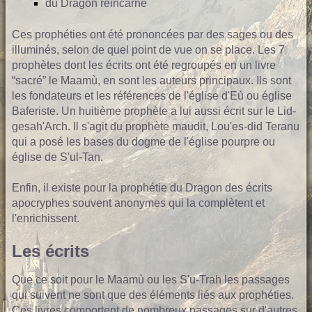
du Dragon réincarné
Ces prophéties ont été prononcées par des sages ou des
illuminés, selon de quel point de vue on se place. Les 7
prophètes dont les écrits ont été regroupés en un livre
“sacré” le Maamù, en sont les auteurs principaux. Ils sont
les fondateurs et les références de l'église d'Eù ou église
Baferiste. Un huitième prophète a lui aussi écrit sur le Lid-
gesah'Arch. Il s'agit du prophète maudit, Lou'es-did Teranu
qui a posé les bases du dogme de l'église pourpre ou
église de S'ul-Tan.
Enfin, il existe pour la prophétie du Dragon des écrits
apocryphes souvent anonymes qui la complètent et
l'enrichissent.
Les écrits
Que ce soit pour le Maamù ou les S'u-Trah les passages
qui suivent ne sont que des éléments liés aux prophéties.
Ces livres comportent de nombreux passages sur d'autres