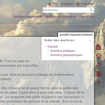
Créer un compte
S'identifier
Derniers changements
Gestionnaire Multimédia
Plan du site
annwfn:royaumes:kotzash
Table des matières
Kotzash
Données politiques
Données géographiques
fn
. C'est un pays de
est bordée par trois côtés.
nant. Mais la structure politique est extrêmement
archands.
des corsaires
et de
grand Veneur
pour la guilde des
it son sexe. Il peut donc y avoir une reine. L'époux de la
e”. Le souverain doit céder sa place à son successeur à
eine possession de sa force et sa volonté. Si le roi (ou la