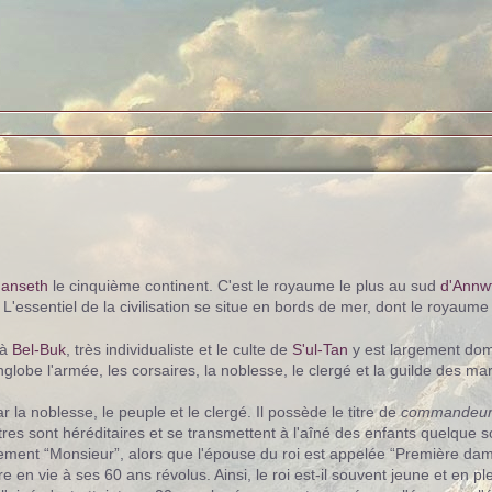
anseth
le cinquième continent. C'est le royaume le plus au sud
d'Annw
L'essentiel de la civilisation se situe en bords de mer, dont le royaume 
 à
Bel-Buk
, très individualiste et le culte de
S'ul-Tan
y est largement domi
globe l'armée, les corsaires, la noblesse, le clergé et la guilde des m
ar la noblesse, le peuple et le clergé. Il possède le titre de
commandeur 
res sont héréditaires et se transmettent à l'aîné des enfants quelque so
ment “Monsieur”, alors que l'épouse du roi est appelée “Première dam
re en vie à ses 60 ans révolus. Ainsi, le roi est-il souvent jeune et en pl