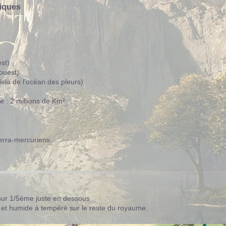
iques
st)
ouest)
elà de l'océan des pleurs)
e : 2 millions de Km²
terra-mercuriens
sur 1/5ème juste en dessous
et humide à tempéré sur le reste du royaume.