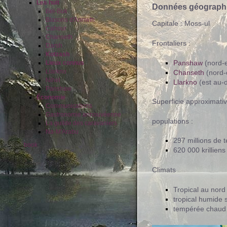
Les huit
Données géograph
Bel-Buk
Blasons d'Annwfn
Capitale : Moss-ul
Cahour
Chanseth
Frontaliers :
Darsh
Kotzash
Panshaw
(nord-e
Lieux connus
Llarkno
Chanseth
(nord-
Nihel
Llarkno
(est au-d
Panshaw
Économie
Superficie approximativ
Communications
Gastronomie annouvéenne
populations :
La guilde des caravaniers
Na-M'Arabu
297 millions de 
book
620 000 krilliens
Climats
Tropical au nord
tropical humide 
tempérée chaud 