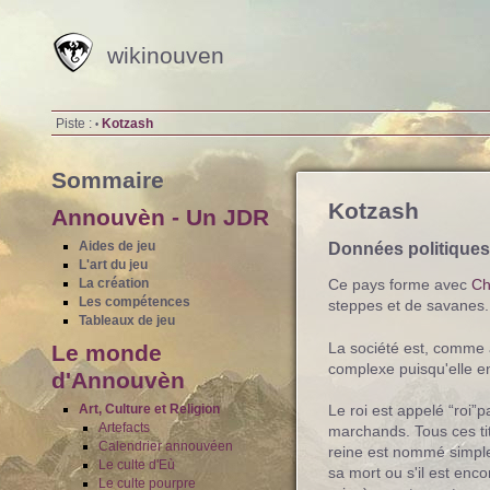
wikinouven
Piste :
Kotzash
•
Sommaire
Kotzash
Annouvèn - Un JDR
Aides de jeu
Données politiques
L'art du jeu
La création
Ce pays forme avec
Ch
Les compétences
steppes et de savanes. 
Tableaux de jeu
La société est, comme
Le monde
complexe puisqu'elle en
d'Annouvèn
Art, Culture et Religion
Le roi est appelé “roi”p
Artefacts
marchands. Tous ces tit
Calendrier annouvéen
reine est nommé simple
Le culte d'Eù
sa mort ou s'il est enco
Le culte pourpre