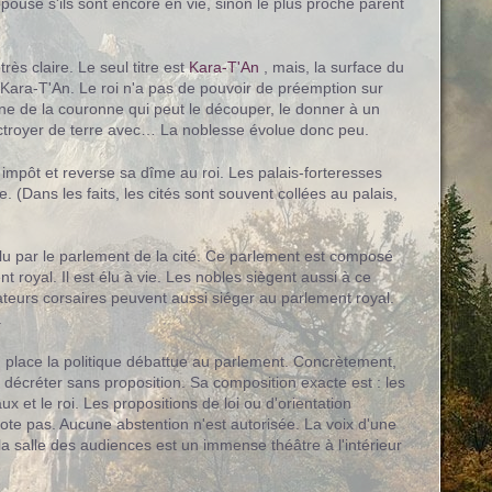
épouse s'ils sont encore en vie, sinon le plus proche parent
rès claire. Le seul titre est
Kara-T'An
, mais, la surface du
du Kara-T'An. Le roi n'a pas de pouvoir de préemption sur
oine de la couronne qui peut le découper, le donner à un
octroyer de terre avec… La noblesse évolue donc peu.
n impôt et reverse sa dîme au roi. Les palais-forteresses
(Dans les faits, les cités sont souvent collées au palais,
 élu par le parlement de la cité. Ce parlement est composé
 royal. Il est élu à vie. Les nobles siègent aussi à ce
teurs corsaires peuvent aussi siéger au parlement royal.
.
en place la politique débattue au parlement. Concrètement,
t décréter sans proposition. Sa composition exacte est : les
 et le roi. Les propositions de loi ou d'orientation
 vote pas. Aucune abstention n'est autorisée. La voix d'une
la salle des audiences est un immense théâtre à l'intérieur