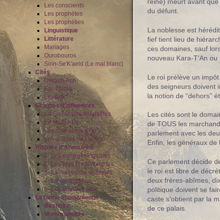
reine) meurt avant que 
Les conscients
du défunt.
Les prophètes
Les prophéties
La noblesse est hérédita
Linguistique
fief tient lieu de hiéra
Littérature
Mariages
ces domaines, sauf lors
Ourobouros
nouveau Kara-T'An ou c
Sinn-Se'K'aeld (Le mal blanc)
Cités
Le roi prélève un impôt
Derach-Ach
des seigneurs doivent i
Far-T'Ulha
la notion de “dehors” é
Lin-Bek
Groupes d'influences
Les cités sont le domai
La Guilde des télépathes
Le Morganat
de TOUS les marchands i
Les chevaliers d'Eù
parlement avec les deu
Les guildes de Llarkno
Enfin, les généraux de 
Histoire d'Annouvèn
1- Les éons géologiques
Ce parlement décide de 
2- Les ères préhistoriques
le roi est libre de déc
3- La naissance des états
deux frères-abîmes, dix
4- La colonisation
politique doivent se fa
5- Les grandes ères
La faune annouvéenne
caste s'obtient par la 
Bestiaire
de ce palais.
Monstruosités