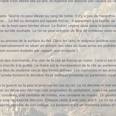
l'ainé n'est atteint ses 20 ans, la régence est assurée par l'époux ou l'
ire. Seul le roi peut élever au rang de noble. Il n'y a pas de hiérarchie t
rchie… Le fief ou domaine est appelé Kot'an . Il appartient à la famille 
 de la mort sans héritier direct. Le Kot'an revient alors dans le patrim
e qu'elle souhaite. Le roi ne peut octroyer de titre de noblesse sans 
 au prorata de la surface du fief. Dans les faits, le seigneur prélève so
mpérativement se situer en dehors des cités où toute arme est prohibée. 
tant souvent évaluée par rapport aux remparts.).
ne des marchands. A la tête de la cité se trouve un maire. Celui-ci est
nscrits à la guilde. Le maire est le représentant de la cité au parlement
x élus du onzième cercle des frères-abîmes. Les capitaines et les arma
l'armée forment la dernière force politique présente au parlement royal
la guerre ou la paix et propose les lois au roi. Le roi décrète et met 
réter ou de ne pas décréter une proposition du parlement, mais il ne peu
 corsaires, une centaine de nobles, une centaine de maires, 15 généraux
ire avec la majorité des voix. Chaque caste à une voix, soit 5. Le roi ne
majorité absolue de son collège. Le parlement est un immense palais et 